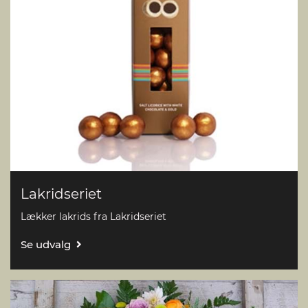
Lakridseriet
Lækker lakrids fra Lakridseriet
Se udvalg