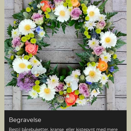
Begravelse
Bestil bårebuketter, kranse eller kistepynt med mere